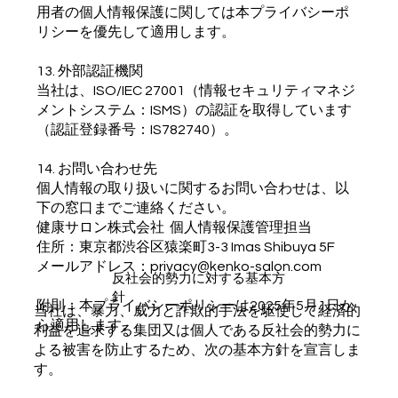
用者の個人情報保護に関しては本プライバシーポ
リシーを優先して適用します。
13. 外部認証機関
当社は、ISO/IEC 27001（情報セキュリティマネジ
メントシステム：ISMS）の認証を取得しています
（認証登録番号：IS782740）。
14. お問い合わせ先
個人情報の取り扱いに関するお問い合わせは、以
下の窓口までご連絡ください。
健康サロン株式会社 個人情報保護管理担当
住所：東京都渋谷区猿楽町3-3 Imas Shibuya 5F
メールアドレス：privacy@kenko-salon.com
​反社会的勢力に対する基本方
針
附則：本プライバシーポリシーは2025年5月1日か
当社は、暴力、威力と詐欺的手法を駆使して経済的
ら適用します。
利益を追求する集団又は個人である反社会的勢力に
よる被害を防止するため、次の基本方針を宣言しま
す。