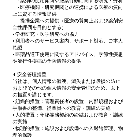
- 薬剤の使用傾向や服薬行動に関する研究・分析
- 医療機関・研究機関との連携による医療の質向
上に資する情報提供
- 提携企業への提供（医療の質向上および薬剤安
全性評価を目的とする）
• 学術研究・医学研究への協力
• 利用者へのサービス案内、サポート対応、ご本人
確認
• 医薬品適正使用に関するアドバイス、季節性疾患
や流行性疾病の予防情報の提供
4. 安全管理措置
当社は、個人情報の漏洩、滅失または毀損の防止
およびその他の個人情報の安全管理のため、以下
の措置を講じます。
• 組織的措置：管理責任者の設置、内部規程および
手順書の整備、従業員への教育・訓練の実施
• 人的措置：守秘義務契約の締結および教育・訓練
の実施
• 物理的措置：施設および設備への入退館管理、物
理的保護