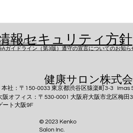
​情報セキュリティ方針
バシーポリシー
&Aガイドライン（第3版）遵守の宣言についてのお知ら
​ 健康サロン株式
​本社：〒150-0033 東京都渋谷区猿楽町3-3 Imas Sh
​大阪オフィス：〒530-0001 大阪府大阪市北区梅田3-2
ゲート大阪9F
© 2023 Kenko
Salon Inc.