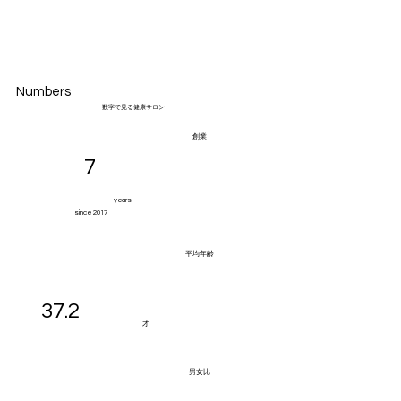
Numbers
​数字で見る健康サロン
​創業
7
years
since 2017
​平均年齢
37.2
​才
​男女比