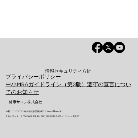
​情報セキュリティ方針
プライバシーポリシー
中小M&Aガイドライン（第3版）遵守の宣言につい
てのお知らせ
​ 健康サロン株式会社
​本社：〒150-0033 東京都渋谷区猿楽町3-3 Imas Shibuya 5F
​大阪オフィス：〒530-0001 大阪府大阪市北区梅田3-2-123 イノゲート大阪9F