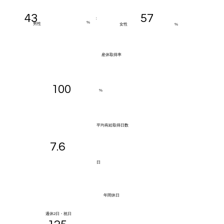
43
57
:
%​
​男性
​女性
%​
​産休取得率
100
%
​平均有給取得日数
7.6
​日
​年間休日
​週休2日・祝日